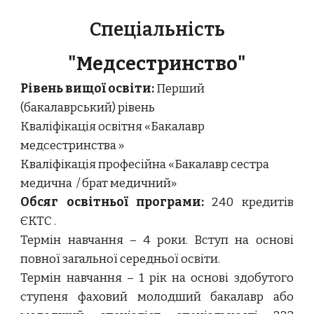
Спеціальність
"
Медсестринство
"
Рівень вищої освіти:
Перший
(бакалаврський) рівень
Кваліфікація освітня «
Бакалавр
медсестринства
»
Кваліфікація професійна «
Бакалавр сестра
медична / брат медичний
»
Обсяг освітньої програми:
240 кредитів
ЄКТС
.
Термін навчання –
4
р
оки.
Вступ на основі
повної загальної середньої освіти.
Термін навчання – 1 рік на основі здобутого
ступеня фаховий молодший бакалавр або