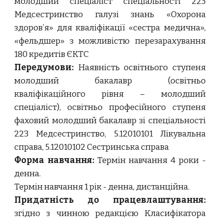
молодший спеціаліст спеціальності 223
Медсестринство галузі знань «Охорона
здоров’я» для кваліфікації «сестра медична»,
«фельдшер» з можливістю перезарахування
180 кредитів ЄКТС
Передумови:
Наявність освітнього ступеня
молодший бакалавр (освітньо
кваліфікаційного рівня – молодший
спеціаліст), освітньо професійного ступеня
фаховий молодший бакалавр зі спеціальності
223 Медсестринство, 5.12010101 Лікувальна
справа, 5.12010102 Сестринська справа
Форма навчання:
Термін навчання 4 роки -
денна.
Термін навчання 1 рік - денна
, дистанційна.
Придатність до працевлаштування:
згідно з чинною редакцією Класифікатора