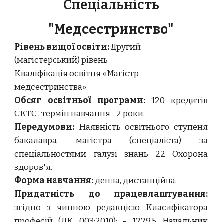
Спеціальність
"Медсестринство"
Рівень вищої освіти:
Другий
(
магістерський
) рівень
Кваліфікація освітня «
Магістр
медсестринства»
Обсяг освітньої програми:
120
кредитів
ЄКТС
, термін навчання - 2 роки.
Передумови:
Наявність освітнього ступеня
бакалавра
, магістра (спеціаліста) за
спеціальностями галузі знань 22 Охорона
здоров'я.
Форма навчання:
денна, дистанційна.
Придатність до працевлаштування:
згідно з чинною редакцією Класифікатора
професій (ДК 003:2010):
- 1229.5 Начальник